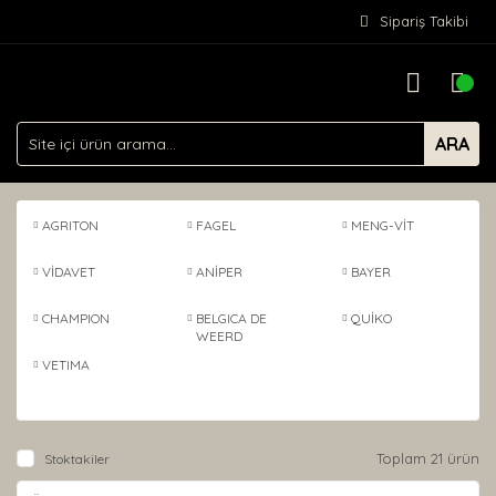
Sipariş Takibi
ARA
AGRITON
FAGEL
MENG-VİT
VİDAVET
ANİPER
BAYER
CHAMPION
BELGICA DE
QUİKO
WEERD
VETIMA
Toplam 21 ürün
Stoktakiler