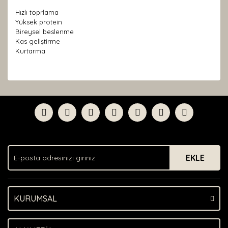
Hızlı toprlama
Yüksek protein
Bireysel beslenme
Kas geliştirme
Kurtarma
Bu ürünün fiyat bilgisi, resim, ürün açıklamalarında ve
diğer konularda yetersiz gördüğünüz noktaları öneri
Bu ürüne ilk yorumu siz yapın!
formunu kullanarak tarafımıza iletebilirsiniz.
Görüş ve önerileriniz için teşekkür ederiz.
Yorum Yaz
Ürün resmi kalitesiz, bozuk veya görüntülenemiyor.
Ürün açıklamasında eksik bilgiler bulunuyor.
EKLE
Ürün bilgilerinde hatalar bulunuyor.
Ürün fiyatı diğer sitelerden daha pahalı.
Bu ürüne benzer farklı alternatifler olmalı.
KURUMSAL