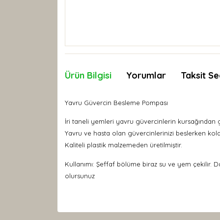
Ürün Bilgisi
Yorumlar
Taksit Se
Yavru Güvercin Besleme Pompası
İri taneli yemleri yavru güvercinlerin kursağından 
Yavru ve hasta olan güvercinlerinizi beslerken kola
Kaliteli plastik malzemeden üretilmiştir.
Kullanımı: Şeffaf bölüme biraz su ve yem çekilir
olursunuz
Bu ürünün fiyat bilgisi, resim, ürün açıklamaları
Görüş ve önerileriniz için teşekkür ederiz.