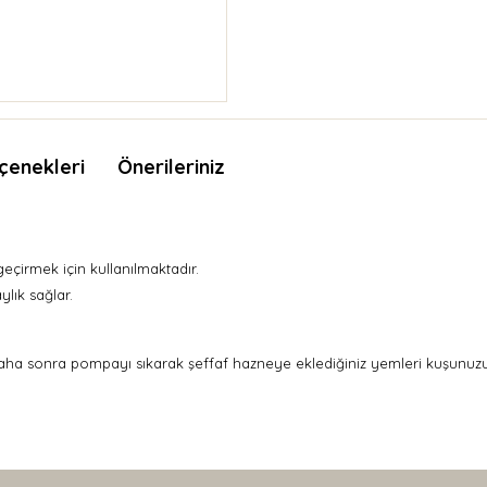
çenekleri
Önerileriniz
geçirmek için kullanılmaktadır.
ylık sağlar.
. Daha sonra pompayı sıkarak şeffaf hazneye eklediğiniz yemleri kuşun
nda ve diğer konularda yetersiz gördüğünüz noktaları öneri formunu kullan