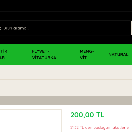
TİK
FLYVET-
MENG-
NATURAL
AR
VİTATURKA
VİT
200,00 TL
21,32 TL den başlayan taksitlerle!