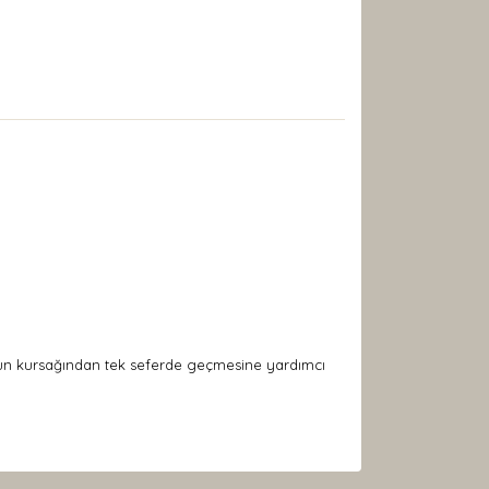
uzun kursağından tek seferde geçmesine yardımcı
arak tarafımıza iletebilirsiniz.