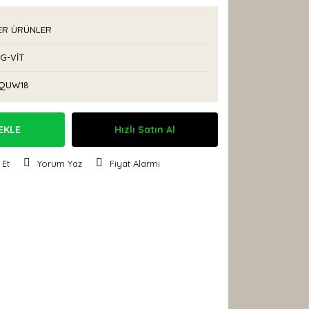
ER ÜRÜNLER
G-VİT
QUW18
EKLE
Hızlı Satın Al
 Et
Yorum Yaz
Fiyat Alarmı