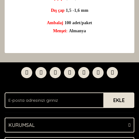
Dış çap
1,5 -1,6 mm
Ambalaj
100 adet/paket
Menşei:
Almanya
Bu ürünün fiyat bilgisi, resim, ürün açıklamalarında ve
diğer konularda yetersiz gördüğünüz noktaları öneri
Bu ürüne ilk yorumu siz yapın!
formunu kullanarak tarafımıza iletebilirsiniz.
Görüş ve önerileriniz için teşekkür ederiz.
Yorum Yaz
Ürün resmi kalitesiz, bozuk veya görüntülenemiyor.
Ürün açıklamasında eksik bilgiler bulunuyor.
EKLE
Ürün bilgilerinde hatalar bulunuyor.
Ürün fiyatı diğer sitelerden daha pahalı.
Bu ürüne benzer farklı alternatifler olmalı.
KURUMSAL