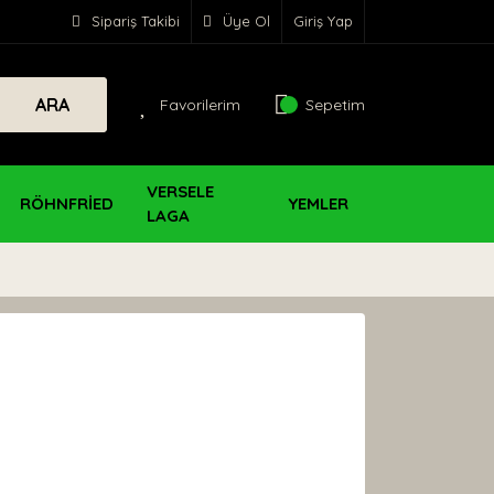
Sipariş Takibi
Üye Ol
Giriş Yap
ARA
Favorilerim
Sepetim
VERSELE
RÖHNFRİED
YEMLER
LAGA