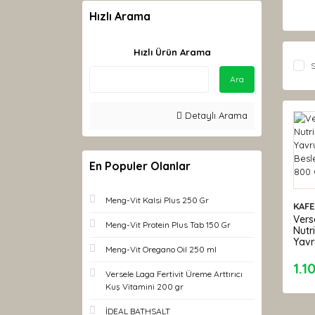
Hızlı Arama
Hızlı Ürün Arama
S
Ara
Detaylı Arama
En Populer Olanlar
Meng-Vit Kalsi Plus 250 Gr
KAFE
Vers
Meng-Vit Protein Plus Tab 150 Gr
Nutr
Yavr
Meng-Vit Oregano Oil 250 ml
Bes
Mam
1.1
Versele Laga Fertivit Üreme Arttırıcı
Kuş Vitamini 200 gr
İDEAL BATHSALT