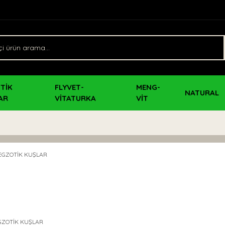
TİK
FLYVET-
MENG-
NATURAL
AR
VİTATURKA
VİT
GZOTİK KUŞLAR