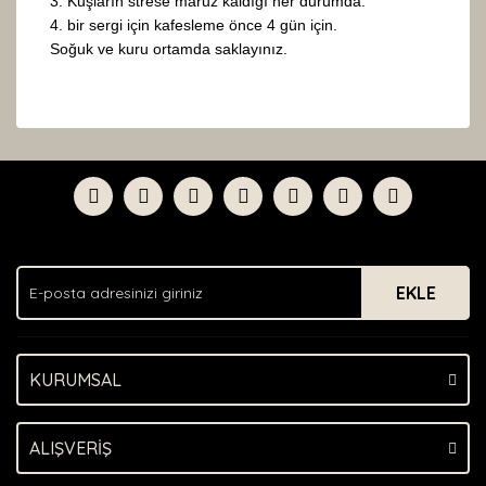
3. Kuşların strese maruz kaldığı her durumda.
4. bir sergi için kafesleme önce 4 gün için.
Soğuk ve kuru ortamda saklayınız.
Bu ürünün fiyat bilgisi, resim, ürün açıklamalarında ve
diğer konularda yetersiz gördüğünüz noktaları öneri
Bu ürüne ilk yorumu siz yapın!
formunu kullanarak tarafımıza iletebilirsiniz.
Görüş ve önerileriniz için teşekkür ederiz.
Yorum Yaz
Ürün resmi kalitesiz, bozuk veya görüntülenemiyor.
Ürün açıklamasında eksik bilgiler bulunuyor.
EKLE
Ürün bilgilerinde hatalar bulunuyor.
Ürün fiyatı diğer sitelerden daha pahalı.
Bu ürüne benzer farklı alternatifler olmalı.
KURUMSAL
ALIŞVERİŞ