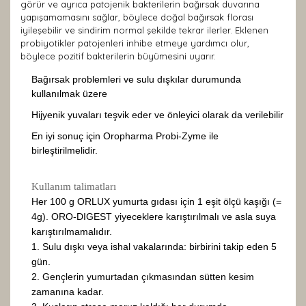
görür ve ayrıca patojenik bakterilerin bağırsak duvarına
yapışamamasını sağlar, böylece doğal bağırsak florası
iyileşebilir ve sindirim normal şekilde tekrar ilerler. Eklenen
probiyotikler patojenleri inhibe etmeye yardımcı olur,
böylece pozitif bakterilerin büyümesini uyarır.
Bağırsak problemleri ve sulu dışkılar durumunda
kullanılmak üzere
Hijyenik yuvaları teşvik eder ve önleyici olarak da verilebilir
En iyi sonuç için Oropharma Probi-Zyme ile
birleştirilmelidir.
Kullanım talimatları
Her 100 g ORLUX yumurta gıdası için 1 eşit ölçü kaşığı (=
4g). ORO-DIGEST yiyeceklere karıştırılmalı ve asla suya
karıştırılmamalıdır.
1. Sulu dışkı veya ishal vakalarında: birbirini takip eden 5
gün.
2. Gençlerin yumurtadan çıkmasından sütten kesim
zamanına kadar.