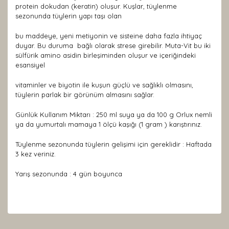
protein dokudan (keratin) oluşur. Kuşlar, tüylenme
sezonunda tüylerin yapı taşı olan
bu maddeye, yeni metiyonin ve sisteine daha fazla ihtiyaç
duyar. Bu duruma bağlı olarak strese girebilir. Muta-Vit bu iki
sülfürik amino asidin birleşiminden oluşur ve içeriğindeki
esansiyel
vitaminler ve biyotin ile kuşun güçlü ve sağlıklı olmasını,
tüylerin parlak bir görünüm almasını sağlar.
Günlük Kullanım Miktarı :
250 ml suya ya da 100 g Orlux nemli
ya da yumurtalı mamaya 1 ölçü kaşığı (1 gram ) karıştırınız.
Tüylenme sezonunda tüylerin gelişimi için gereklidir :
Haftada
3 kez veriniz.
Yarış sezonunda :
4 gün boyunca
Bu ürünün fiyat bilgisi, resim, ürün açıklamalarında ve
diğer konularda yetersiz gördüğünüz noktaları öneri
Bu ürüne ilk yorumu siz yapın!