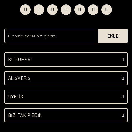
formunu kullanarak tarafımıza iletebilirsiniz.
Görüş ve önerileriniz için teşekkür ederiz.
Yorum Yaz
Ürün resmi kalitesiz, bozuk veya görüntülenemiyor.
Ürün açıklamasında eksik bilgiler bulunuyor.
EKLE
Ürün bilgilerinde hatalar bulunuyor.
Ürün fiyatı diğer sitelerden daha pahalı.
Bu ürüne benzer farklı alternatifler olmalı.
KURUMSAL
ALIŞVERİŞ
Gönder
ÜYELİK
BİZİ TAKİP EDİN