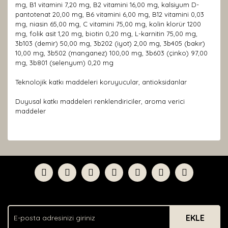
mg, B1 vitamini 7,20 mg, B2 vitamini 16,00 mg, kalsiyum D-
pantotenat 20,00 mg, B6 vitamini 6,00 mg, B12 vitamini 0,03
mg, niasin 65,00 mg, C vitamini 75,00 mg, kolin klorür 1200
mg, folik asit 1,20 mg, biotin 0,20 mg, L-karnitin 75,00 mg,
3b103 (demir) 50,00 mg, 3b202 (iyot) 2,00 mg, 3b405 (bakır)
10,00 mg, 3b502 (manganez) 100,00 mg, 3b603 (çinko) 97,00
mg, 3b801 (selenyum) 0,20 mg
Teknolojik katkı maddeleri koruyucular, antioksidanlar
Duyusal katkı maddeleri renklendiriciler, aroma verici
maddeler
Bu ürünün fiyat bilgisi, resim, ürün açıklamalarında ve
diğer konularda yetersiz gördüğünüz noktaları öneri
Bu ürüne ilk yorumu siz yapın!
formunu kullanarak tarafımıza iletebilirsiniz.
Görüş ve önerileriniz için teşekkür ederiz.
Yorum Yaz
Ürün resmi kalitesiz, bozuk veya görüntülenemiyor.
Ürün açıklamasında eksik bilgiler bulunuyor.
EKLE
Ürün bilgilerinde hatalar bulunuyor.