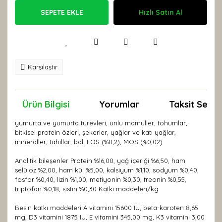
SEPETE EKLE
Hızlı Satın Al
Karşılaştır
Ürün Bilgisi
Yorumlar
Taksit Seçen
yumurta ve yumurta türevleri, unlu mamuller, tohumlar,
bitkisel protein özleri, şekerler, yağlar ve katı yağlar,
mineraller, tahıllar, bal, FOS (%0,2), MOS (%0,02)
Analitik bileşenler Protein %16,00, yağ içeriği %6,50, ham
selüloz %2,00, ham kül %5,00, kalsiyum %1,10, sodyum %0,40,
fosfor %0,40, lizin %1,00, metiyonin %0,30, treonin %0,55,
triptofan %0,18, sistin %0,30 Katkı maddeleri/kg
Besin katkı maddeleri A vitamini 15600 IU, beta-karoten 8,65
mg, D3 vitamini 1875 IU, E vitamini 345,00 mg, K3 vitamini 3,00