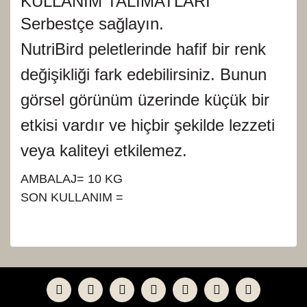
KULLANIM TALİMATLARI
Serbestçe sağlayın.
NutriBird peletlerinde hafif bir renk
değişikliği fark edebilirsiniz. Bunun
görsel görünüm üzerinde küçük bir
etkisi vardır ve hiçbir şekilde lezzeti
veya kaliteyi etkilemez.
AMBALAJ= 10 KG
SON KULLANIM =
Bu ürünün fiyat bilgisi, resim, ürün açıklamalarında ve
diğer konularda yetersiz gördüğünüz noktaları öneri
Bu ürüne ilk yorumu siz yapın!
formunu kullanarak tarafımıza iletebilirsiniz.
Görüş ve önerileriniz için teşekkür ederiz.
Yorum Yaz