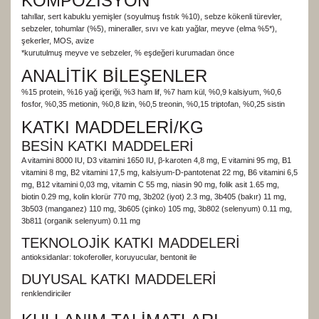
KOMPOZİSYON
tahıllar, sert kabuklu yemişler (soyulmuş fıstık %10), sebze kökenli türevler,
sebzeler, tohumlar (%5), mineraller, sıvı ve katı yağlar, meyve (elma %5*),
şekerler, MOS, avize
*kurutulmuş meyve ve sebzeler, % eşdeğeri kurumadan önce
ANALİTİK BİLEŞENLER
%15 protein, %16 yağ içeriği, %3 ham lif, %7 ham kül, %0,9 kalsiyum, %0,6
fosfor, %0,35 metionin, %0,8 lizin, %0,5 treonin, %0,15 triptofan, %0,25 sistin
KATKI MADDELERİ/KG
BESİN KATKI MADDELERİ
A vitamini 8000 IU, D3 vitamini 1650 IU, β-karoten 4,8 mg, E vitamini 95 mg, B1
vitamini 8 mg, B2 vitamini 17,5 mg, kalsiyum-D-pantotenat 22 mg, B6 vitamini 6,5
mg, B12 vitamini 0,03 mg, vitamin C 55 mg, niasin 90 mg, folik asit 1.65 mg,
biotin 0.29 mg, kolin klorür 770 mg, 3b202 (iyot) 2.3 mg, 3b405 (bakır) 11 mg,
3b503 (manganez) 110 mg, 3b605 (çinko) 105 mg, 3b802 (selenyum) 0.11 mg,
3b811 (organik selenyum) 0.11 mg
TEKNOLOJİK KATKI MADDELERİ
antioksidanlar: tokoferoller, koruyucular, bentonit ile
DUYUSAL KATKI MADDELERİ
renklendiriciler