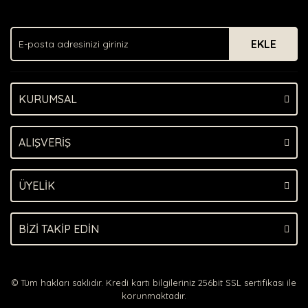
Ürün resmi kalitesiz, bozuk veya görüntülenemiyor.
Ürün açıklamasında eksik bilgiler bulunuyor.
EKLE
Ürün bilgilerinde hatalar bulunuyor.
Ürün fiyatı diğer sitelerden daha pahalı.
Bu ürüne benzer farklı alternatifler olmalı.
KURUMSAL
ALIŞVERİŞ
Gönder
ÜYELİK
BİZİ TAKİP EDİN
© Tüm hakları saklıdır. Kredi kartı bilgileriniz 256bit SSL sertifikası ile
korunmaktadır.