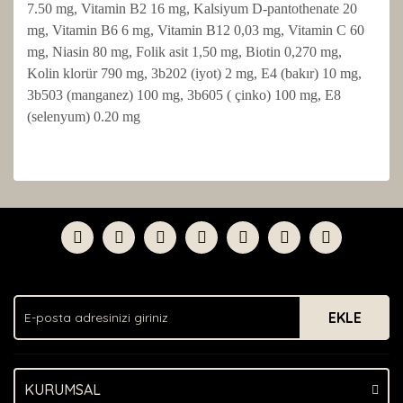
7.50 mg, Vitamin B2 16 mg, Kalsiyum D-pantothenate 20
mg, Vitamin B6 6 mg, Vitamin B12 0,03 mg, Vitamin C 60
mg, Niasin 80 mg, Folik asit 1,50 mg, Biotin 0,270 mg,
Kolin klorür 790 mg, 3b202 (iyot) 2 mg, E4 (bakır) 10 mg,
3b503 (manganez) 100 mg, 3b605 ( çinko) 100 mg, E8
(selenyum) 0.20 mg
Bu ürünün fiyat bilgisi, resim, ürün açıklamalarında ve
diğer konularda yetersiz gördüğünüz noktaları öneri
Bu ürüne ilk yorumu siz yapın!
formunu kullanarak tarafımıza iletebilirsiniz.
Görüş ve önerileriniz için teşekkür ederiz.
Yorum Yaz
Ürün resmi kalitesiz, bozuk veya görüntülenemiyor.
Ürün açıklamasında eksik bilgiler bulunuyor.
EKLE
Ürün bilgilerinde hatalar bulunuyor.
Ürün fiyatı diğer sitelerden daha pahalı.
Bu ürüne benzer farklı alternatifler olmalı.
KURUMSAL