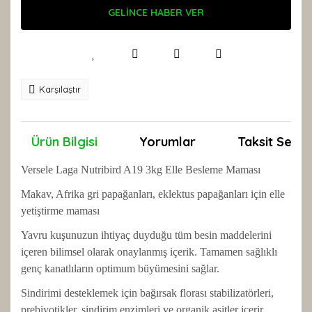
GELİNCE HABER VER
Karşılaştır
Ürün Bilgisi
Yorumlar
Taksit Seçen
Versele Laga Nutribird A19 3kg Elle Besleme Maması
Makav, Afrika gri papağanları, eklektus papağanları için elle
yetiştirme maması
Yavru kuşunuzun ihtiyaç duyduğu tüm besin maddelerini
içeren bilimsel olarak onaylanmış içerik. Tamamen sağlıklı
genç kanatlıların optimum büyümesini sağlar.
Sindirimi desteklemek için bağırsak florası stabilizatörleri,
prebiyotikler, sindirim enzimleri ve organik asitler içerir.