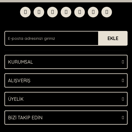
Bu ürüne ilk yorumu siz yapın!
formunu kullanarak tarafımıza iletebilirsiniz.
Görüş ve önerileriniz için teşekkür ederiz.
Yorum Yaz
Ürün resmi kalitesiz, bozuk veya görüntülenemiyor.
Ürün açıklamasında eksik bilgiler bulunuyor.
EKLE
Ürün bilgilerinde hatalar bulunuyor.
Ürün fiyatı diğer sitelerden daha pahalı.
Bu ürüne benzer farklı alternatifler olmalı.
KURUMSAL
ALIŞVERİŞ
Gönder
ÜYELİK
BİZİ TAKİP EDİN