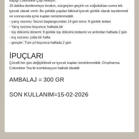
kaşığı Colombine Çayı ekleyin.
15 dakika demlenmeye bırakın, süzgeçten geçirin ve soğuduktan sonra tek
içecek olarak verin. Bu şekilde yapılan bitkisel içecek günlük olarak tazelenmeli
ve sonrasında içme kapları temizlenmelidir.
- yarış sezonu: Sezon başlangıcından 14 gün önce: 8 günlük tedavi
- Yarış sezonu boyunca: haftada bir
- tüy dökümü dönemi: 8 günlük tüy dökümü tedavisi ve ardından haftada 2 gün
- kış sezonu: yılda bir hafta
- gençler: Tüm yıl boyunca haftada 2 gün
İPUÇLARI
Çözelti her gün değiştirilmeli ve içecek kapları temizlenmelidir. Oropharma
Colombine Tea ile kombinasyon halinde idealdir
AMBALAJ = 300 GR
SON KULLANIM=15-02-2026
Bu ürünün fiyat bilgisi, resim, ürün açıklamalarında ve
diğer konularda yetersiz gördüğünüz noktaları öneri