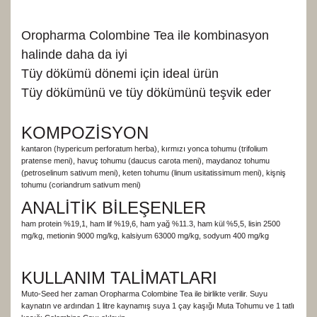
Oropharma Colombine Tea ile kombinasyon
halinde daha da iyi
Tüy dökümü dönemi için ideal ürün
Tüy dökümünü ve tüy dökümünü teşvik eder
KOMPOZİSYON
kantaron (hypericum perforatum herba), kırmızı yonca tohumu (trifolium
pratense meni), havuç tohumu (daucus carota meni), maydanoz tohumu
(petroselinum sativum meni), keten tohumu (linum usitatissimum meni), kişniş
tohumu (coriandrum sativum meni)
ANALİTİK BİLEŞENLER
ham protein %19,1, ham lif %19,6, ham yağ %11.3, ham kül %5,5, lisin 2500
mg/kg, metionin 9000 mg/kg, kalsiyum 63000 mg/kg, sodyum 400 mg/kg
KULLANIM TALİMATLARI
Muto-Seed her zaman Oropharma Colombine Tea ile birlikte verilir. Suyu
kaynatın ve ardından 1 litre kaynamış suya 1 çay kaşığı Muta Tohumu ve 1 tatlı