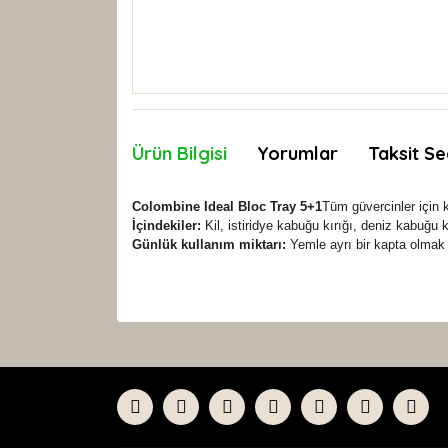
Ürün Bilgisi
Yorumlar
Taksit Se
Colombine Ideal Bloc Tray 5+1
Tüm güvercinler için k
İçindekiler:
Kil, istiridye kabuğu kırığı, deniz kabuğu k
Günlük kullanım miktarı:
Yemle ayrı bir kapta olmak v
Bu ürünün fiyat bilgisi, resim, ürün açıklamaları
Görüş ve önerileriniz için teşekkür ederiz.
Ürün resmi kalitesiz, bozuk veya görüntülenemiyor
Ürün açıklamasında eksik bilgiler bulunuyor.
Ürün bilgilerinde hatalar bulunuyor.