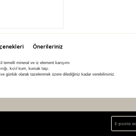
çenekleri
Önerileriniz
il temelli mineral ve iz element karışımı
ırığı, kızıl kum, kursak taşı.
e günlük olarak tazelenmek üzere dilediğiniz kadar verebilirsiniz.
nda ve diğer konularda yetersiz gördüğünüz noktaları öneri formunu kullan
Bu ürüne ilk yorumu siz yapın!
.
Yorum Yaz