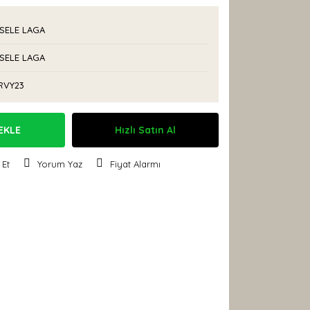
SELE LAGA
SELE LAGA
RVY23
EKLE
Hızlı Satın Al
 Et
Yorum Yaz
Fiyat Alarmı