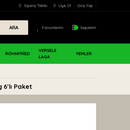
Sipariş Takibi
Üye Ol
Giriş Yap
ARA
Favorilerim
Sepetim
VERSELE
RÖHNFRİED
YEMLER
LAGA
 6'lı Paket