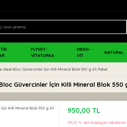
TİK
FLYVET-
MENG-
NATURAL
AR
VİTATURKA
VİT
deal-Bloc Güvercinler İçin Killi Mineral Blok 550 g 6'lı Paket
c Güvercinler İçin Killi Mineral Blok 550 g
950,00 TL
101,25 TL den başlayan taksitlerle!