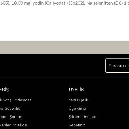
605), 10,00 mg iyodin (Ca iyodat
) (3b202), Na selenitten (E 8) 
nda ve diğer konularda yetersiz gördüğünüz noktaları öneri formunu kullan
Bu ürüne ilk yorumu siz yapın!
.
Yorum Yaz
ERİŞ
ÜYELİK
i Satış Sözleşmesi
Yeni Üyelik
 ve Güvenlik
Üye Girişi
 İade Şartları
Şifremi Unuttum
Veriler Politikası
Sepetiniz