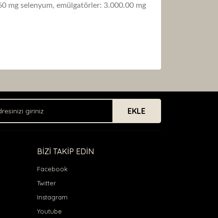
1.60 mg selenyum, emülgatörler: 3.000.00 mg
arak tarafımıza iletebilirsiniz.
EKLE
BİZİ TAKİP EDİN
Facebook
Twitter
Instagram
Youtube