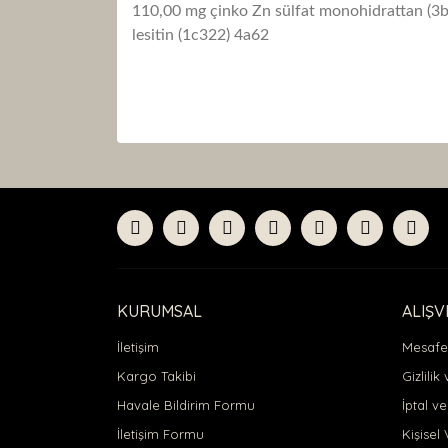
110,00 mg çinko Zn sülfat monohidrattan (3b
lesitin (1c322) 4a62
Bu ürünün fiyat bilgisi, resim, ürün açıklamaları
Görüş ve önerileriniz için teşekkür ederiz.
Ürün resmi kalitesiz, bozuk veya görüntülenemiyor
Ürün açıklamasında eksik bilgiler bulunuyor.
Ürün bilgilerinde hatalar bulunuyor.
Ürün fiyatı diğer sitelerden daha pahalı.
KURUMSAL
ALIŞV
Bu ürüne benzer farklı alternatifler olmalı.
İletişim
Mesafel
Kargo Takibi
Gizlilik
Havale Bildirim Formu
İptal ve
İletişim Formu
Kişisel 