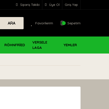
Sipariş Takibi
Üye Ol
Giriş Yap
ARA
Favorilerim
Sepetim
VERSELE
RÖHNFRİED
YEMLER
LAGA