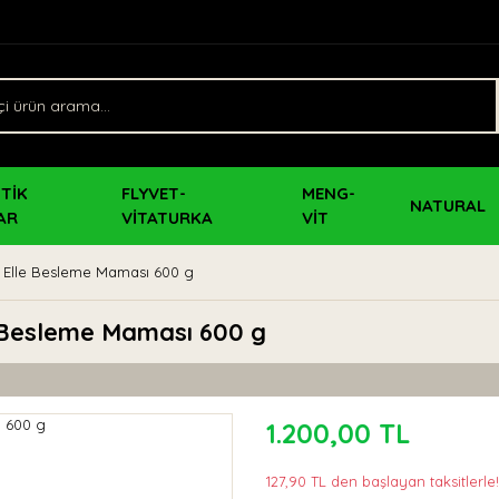
TİK
FLYVET-
MENG-
NATURAL
AR
VİTATURKA
VİT
u Elle Besleme Maması 600 g
e Besleme Maması 600 g
1.200,00 TL
127,90 TL den başlayan taksitlerle!