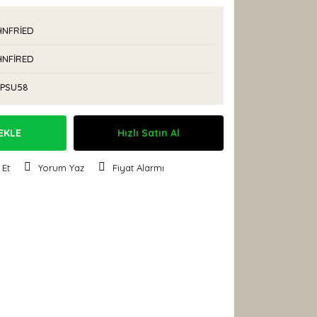
NFRİED
NFİRED
PSU58
EKLE
Hızlı Satın Al
 Et
Yorum Yaz
Fiyat Alarmı