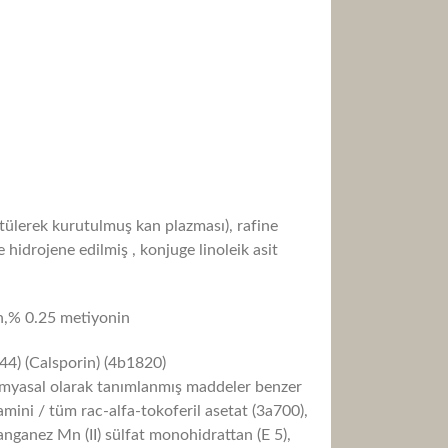
ürtülerek kurutulmuş kan plazması), rafine
ve
hidrojene
edilmiş
, konjuge linoleik asit
in,% 0.25 metiyonin
544) (Calsporin) (4b1820)
 kimyasal olarak tanımlanmış maddeler benzer
mini / tüm rac-alfa-tokoferil asetat (3a700),
nganez Mn (II) sülfat monohidrattan (E 5),