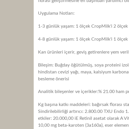
florası geliştirmesine en başından yardımcı ol
Uygulama Notları:
1-3 günlük yaşam: 1 ölçek CropMilk'i 2 ölçek ıl
4-8 günlük yaşam: 1 ölçek CropMilk'i 1 ölçek ıl
Kan ürünleri içerir, geviş getirenlere yem veri
Bileşim: Buğday öğütülmüş, soya proteini izola
hindistan cevizi yağı, maya, kalsiyum karbonat
besleme önerisi
Analitik bileşenler ve içerikler:% 21.00 ham
Kg başına katkı maddeleri: bağırsak florası s
Sindirilebilirliği artırıcı: 2.800.00 TXU End
etkiler:
20.000,00 iE Retinil asetat olarak A V
10,00 mg beta-karoten (3a160a), eser element