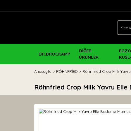
DİĞER
EGZO
DR.BROCKAMP
ÜRÜNLER
KUŞL
Anasayfa
RÖHNFRİED
Röhnfried Crop Milk Yavr
Röhnfried Crop Milk Yavru Ell