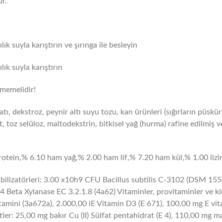
ur.
ık suyla karıştırın ve şırınga ile besleyin
ık suyla karıştırın
lmemelidir!
tı, dekstroz, peynir altı suyu tozu, kan ürünleri (sığırların püsk
, toz selüloz, maltodekstrin, bitkisel yağ (hurma) rafine edilmiş 
 protein,% 6.10 ham yağ,% 2.00 ham lif,% 7.20 ham kül,% 1.00 liz
tabilizatörleri: 3.00 x10h9 CFU Bacillus subtilis C-3102 (DSM 15
o 1.4 Beta Xylanase EC 3.2.1.8 (4a62) Vitaminler, provitaminler ve
itamini (3a672a), 2.000,00 iE
Vitamin D3 (E 671), 100,00 mg E vita
ler: 25,00 mg bakır Cu (II)
Sülfat pentahidrat (E 4), 110,00 mg ma