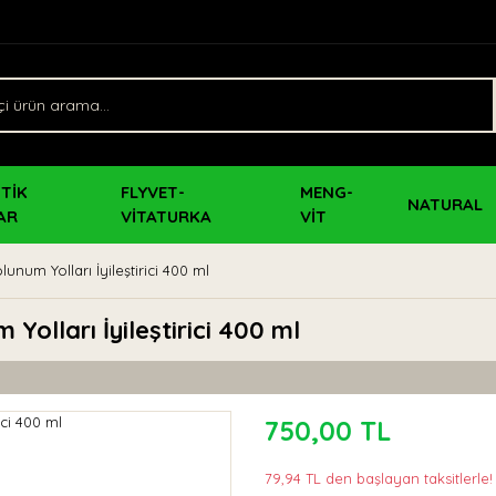
TİK
FLYVET-
MENG-
NATURAL
AR
VİTATURKA
VİT
unum Yolları İyileştirici 400 ml
Yolları İyileştirici 400 ml
750,00 TL
79,94 TL den başlayan taksitlerle!