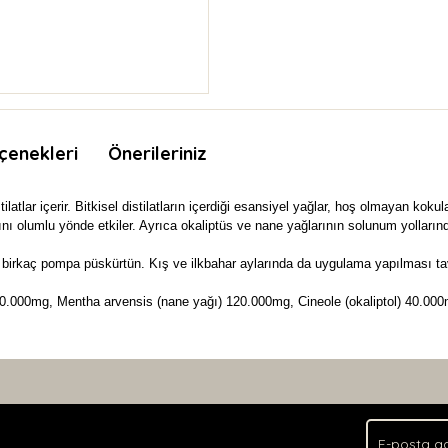
çenekleri
Önerileriniz
istilatlar içerir. Bitkisel distilatların içerdiği esansiyel yağlar, hoş olmayan k
mını olumlu yönde etkiler. Ayrıca okaliptüs ve nane yağlarının solunum yollarınd
irkaç pompa püskürtün. Kış ve ilkbahar aylarında da uygulama yapılması tavs
.000mg, Mentha arvensis (nane yağı) 120.000mg, Cineole (okaliptol) 40.00
nda ve diğer konularda yetersiz gördüğünüz noktaları öneri formunu kullan
Bu ürüne ilk yorumu siz yapın!
.
Yorum Yaz