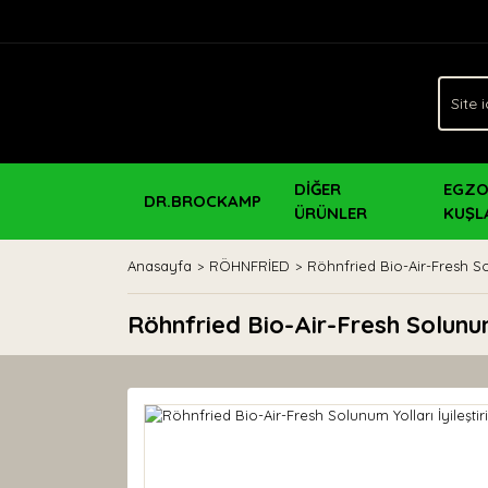
DİĞER
EGZO
DR.BROCKAMP
ÜRÜNLER
KUŞL
Anasayfa
RÖHNFRİED
Röhnfried Bio-Air-Fresh Sol
Röhnfried Bio-Air-Fresh Solunum 