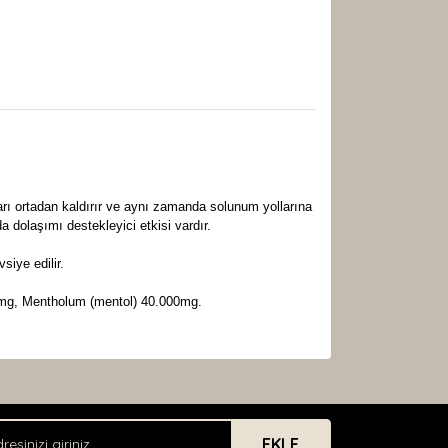
okuları ortadan kaldırır ve aynı zamanda solunum yollarına
a dolaşımı destekleyici etkisi vardır.
iye edilir.
0mg, Mentholum (mentol) 40.000mg.
arak tarafımıza iletebilirsiniz.
EKLE