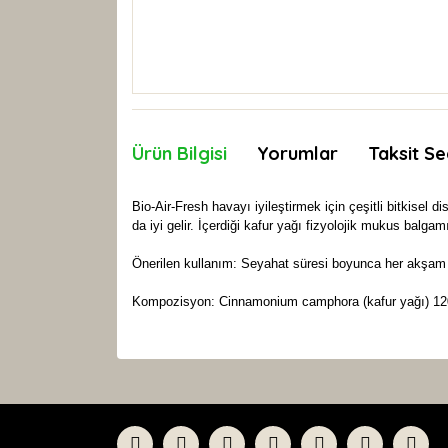
Ürün Bilgisi
Yorumlar
Taksit Se
Bio-Air-Fresh havayı iyileştirmek için çeşitli bitkisel d
da iyi gelir. İçerdiği kafur yağı fizyolojik mukus balga
Önerilen kullanım: Seyahat süresi boyunca her akşam b
Kompozisyon: Cinnamonium camphora (kafur yağı) 120
Bu ürünün fiyat bilgisi, resim, ürün açıklamaları
Görüş ve önerileriniz için teşekkür ederiz.
Ürün resmi kalitesiz, bozuk veya görüntülenemiyor