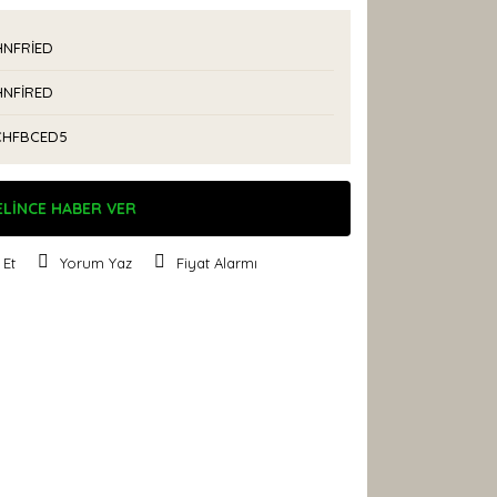
NFRİED
NFİRED
HFBCED5
ELİNCE HABER VER
 Et
Yorum Yaz
Fiyat Alarmı