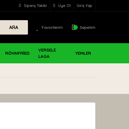
Sipariş Takibi
Üye Ol
Giriş Yap
ARA
Favorilerim
Sepetim
VERSELE
RÖHNFRİED
YEMLER
LAGA