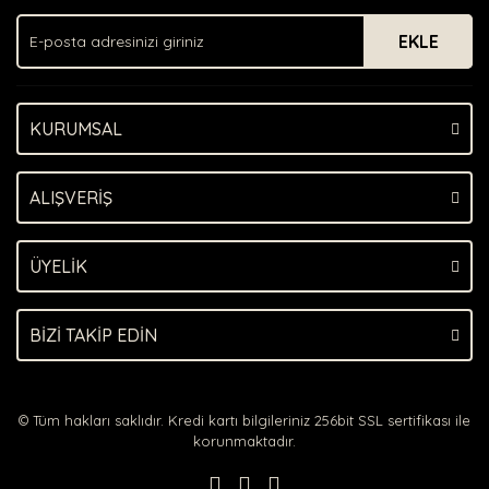
Ürün açıklamasında eksik bilgiler bulunuyor.
EKLE
Ürün bilgilerinde hatalar bulunuyor.
Ürün fiyatı diğer sitelerden daha pahalı.
Bu ürüne benzer farklı alternatifler olmalı.
KURUMSAL
ALIŞVERİŞ
Gönder
ÜYELİK
BİZİ TAKİP EDİN
© Tüm hakları saklıdır. Kredi kartı bilgileriniz 256bit SSL sertifikası ile
korunmaktadır.