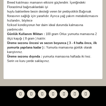
Breed katılması mamanın etkisini güçlendirir. İçeriğindeki
Florastimul bağırsaklardaki iyi
huylu bakterilere besin desteği veren bir prebiyotiktir.Bağırsak
florasının sağlığı için yararlıdır. Ayrıca yağ yakım metabolizmasını
hızlandırı, böylece
fiziksel kondisyonun her daim ideal durumda kalmasına
yardımcıdır.
Günlük Kullanım Miktarı :
100 gram Orlux yumurta mamasına 2
ölçü kaşığı ( 8 gram ) katılır.
Üreme sezonu öncesi ve sezon boyunca ( 3 - 4 hafta önce, ilk
yumurta yapılana kadar ) :
Yumurta mamasına günlük olarak
karıştırınız.
Üreme sezonu dışında :
yumurta mamasına haftada iki kez.
Serin ve kuru yerde saklayınız.
Bu ürünün fiyat bilgisi, resim, ürün açıklamalarında ve
diğer konularda yetersiz gördüğünüz noktaları öneri
Bu ürüne ilk yorumu siz yapın!
formunu kullanarak tarafımıza iletebilirsiniz.
Görüş ve önerileriniz için teşekkür ederiz.
Yorum Yaz
Ürün resmi kalitesiz, bozuk veya görüntülenemiyor.