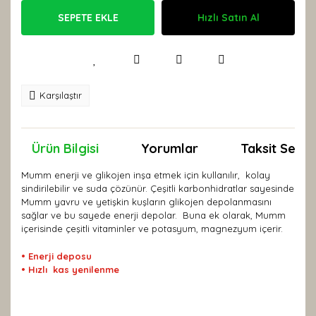
SEPETE EKLE
Hızlı Satın Al
Karşılaştır
Ürün Bilgisi
Yorumlar
Taksit Seçen
Mumm enerji ve glikojen inşa etmek için kullanılır, kolay
sindirilebilir ve suda çözünür. Çeşitli karbonhidratlar sayesinde
Mumm yavru ve yetişkin kuşların glikojen depolanmasını
sağlar ve bu sayede enerji depolar. Buna ek olarak, Mumm
içerisinde çeşitli vitaminler ve potasyum, magnezyum içerir.
• Enerji deposu
• Hızlı kas yenilenme