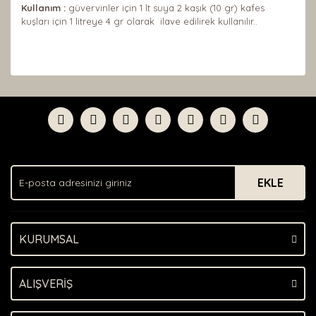
Kullanım :
güvervinler için 1
lt suya 2 kaşık (10 gr) kafes
kuşları için 1 litreye 4 gr olarak ilave edilirek kullanılır..
Bu ürünün fiyat bilgisi, resim, ürün açıklamalarında ve
diğer konularda yetersiz gördüğünüz noktaları öneri
Bu ürüne ilk yorumu siz yapın!
formunu kullanarak tarafımıza iletebilirsiniz.
Görüş ve önerileriniz için teşekkür ederiz.
Yorum Yaz
Ürün resmi kalitesiz, bozuk veya görüntülenemiyor.
Ürün açıklamasında eksik bilgiler bulunuyor.
EKLE
Ürün bilgilerinde hatalar bulunuyor.
Ürün fiyatı diğer sitelerden daha pahalı.
Bu ürüne benzer farklı alternatifler olmalı.
KURUMSAL
ALIŞVERİŞ