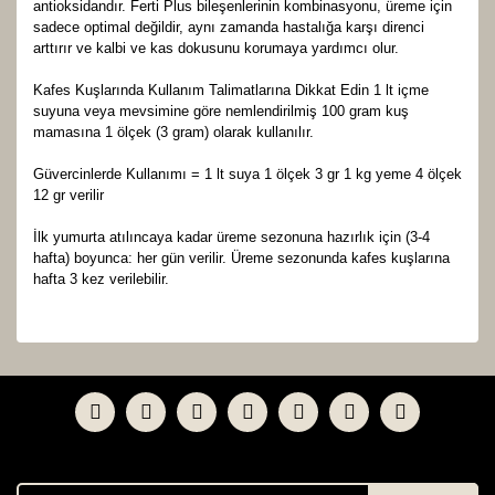
antioksidandır. Ferti Plus bileşenlerinin kombinasyonu, üreme için
sadece optimal değildir, aynı zamanda hastalığa karşı direnci
arttırır ve kalbi ve kas dokusunu korumaya yardımcı olur.
Kafes Kuşlarında Kullanım Talimatlarına Dikkat Edin 1 lt içme
suyuna veya mevsimine göre nemlendirilmiş 100 gram kuş
mamasına 1 ölçek (3 gram) olarak kullanılır.
Güvercinlerde Kullanımı = 1 lt suya 1 ölçek 3 gr 1 kg yeme 4 ölçek
12 gr verilir
İlk yumurta atılıncaya kadar üreme sezonuna hazırlık için (3-4
hafta) boyunca: her gün verilir. Üreme sezonunda kafes kuşlarına
hafta 3 kez verilebilir.
Bu ürünün fiyat bilgisi, resim, ürün açıklamalarında ve
diğer konularda yetersiz gördüğünüz noktaları öneri
Bu ürüne ilk yorumu siz yapın!
formunu kullanarak tarafımıza iletebilirsiniz.
Görüş ve önerileriniz için teşekkür ederiz.
Yorum Yaz
Ürün resmi kalitesiz, bozuk veya görüntülenemiyor.
Ürün açıklamasında eksik bilgiler bulunuyor.