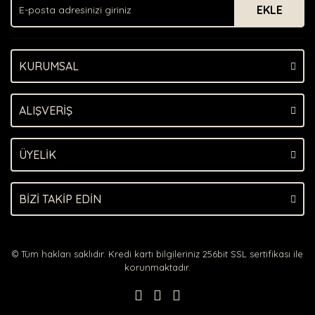
EKLE
Ürün bilgilerinde hatalar bulunuyor.
Ürün fiyatı diğer sitelerden daha pahalı.
Bu ürüne benzer farklı alternatifler olmalı.
KURUMSAL
ALIŞVERİŞ
Gönder
ÜYELİK
BİZİ TAKİP EDİN
© Tüm hakları saklıdır. Kredi kartı bilgileriniz 256bit SSL sertifikası ile
korunmaktadır.